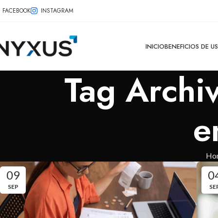
FACEBOOK
INSTAGRAM
INICIO
BENEFICIOS DE U
Tag Archiv
e
Ho
09
0
SEP
SE