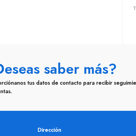
T
Deseas saber más?
rciónanos tus datos de contacto para recibir seguimi
ntas.
Dirección