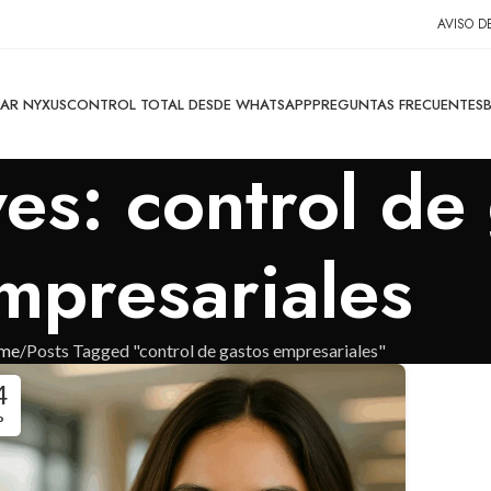
AVISO D
SAR NYXUS
CONTROL TOTAL DESDE WHATSAPP
PREGUNTAS FRECUENTES
es: control de
mpresariales
me
Posts Tagged "control de gastos empresariales"
4
P