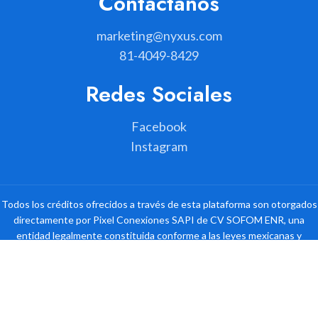
Contáctanos
marketing@nyxus.com
81-4049-8429
Redes Sociales
Facebook
Instagram
Todos los créditos ofrecidos a través de esta plataforma son otorgados
directamente por Pixel Conexiones SAPI de CV SOFOM ENR, una
entidad legalmente constituida conforme a las leyes mexicanas y
autorizada para operar como Sociedad Financiera de Objeto Múltiple,
Entidad No Regulada. Pixel Conexiones es la única responsable del
análisis, aprobación, otorgamiento y administración de los crédito.
Nyxus Works 2025. Todos los derechos reservados. | Desarrollado por